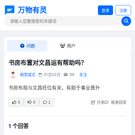
万物有灵
登录
注册
问题
用户
书房布置对文昌运有帮助吗？
相思成灾
01月02日
96
关注
书房布局与文昌旺位有关，有助于事业晋升
分享
我来回答
3
0
1
1 个回答