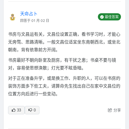
天命占卜
最佳答案
回答于 01 月 02 日
书房与文昌运有关，文昌位设置正确，看书学习时，才能心
无旁骛、思路清晰。一般文昌位适宜坐东南朝西北，或坐北
朝南，背有依靠前方开阔。
书房最好不朝向卧室及厨房，有干扰之患；书桌不要与镜
对，容易使思想涣散；灯光要不眩昏暗。
对于正在准备升学，或是换工作、升职的人，可以在书房的
装饰方面多下些工夫，请算命先生找出自己在家中文昌位的
位置方向后进行一些变动。
分享
33
0