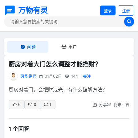
万物有灵
登录
注册
问题
用户
厨房对着大门怎么调整才能挡财？
风华绝代
01月02日
144
关注
厨房对着门，会把财泄光，有什么破解方法？
分享
我来回答
6
0
1
1 个回答