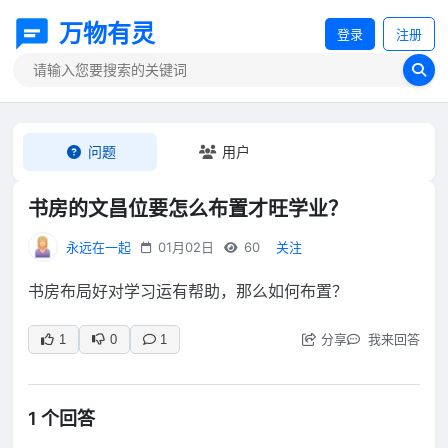
万物有灵
登录
注册
问题
用户
书房的文昌位要怎么布置才旺学业？
永远在一起
01月02日
60
关注
书房布局好对学习运有帮助，那么如何布置？
分享
我来回答
1
0
1
1 个回答