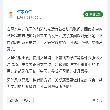
道家真传
最佳答案
回答于 01 月 02 日
在风水中，孩子的前途与家运有着密切的联系，因此家中的
整洁程度直接影响到宝宝的发展，孩子房间以阳光充足、不
面对厕所或厨房为佳，床铺宜靠实墙，可稳定心神、增强注
意力。
文昌位很重要，使用文昌塔，书籍或者绿植等摆件去强化文
昌磁场，书桌要正对文昌位，能起到促进学业和事业的作
用，多鼓励孩子读书学习，养成好习惯，提升素养。
另外风水只是一种辅助方式，关键还是要做好家庭教育，努
力学习的！希望以上分享对您有所帮助！
分享
85
0