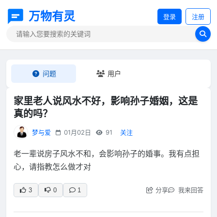
万物有灵
登录
注册
问题
用户
家里老人说风水不好，影响孙子婚姻，这是
真的吗？
梦与爱
01月02日
91
关注
老一辈说房子风水不和，会影响孙子的婚事。我有点担
心，请指教怎么做才对
分享
我来回答
3
0
1