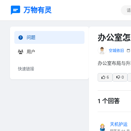
万物有灵
办公室怎
问题
空城依旧
用户
办公室布局与升
快速链接
6
0
1 个回答
天机护运