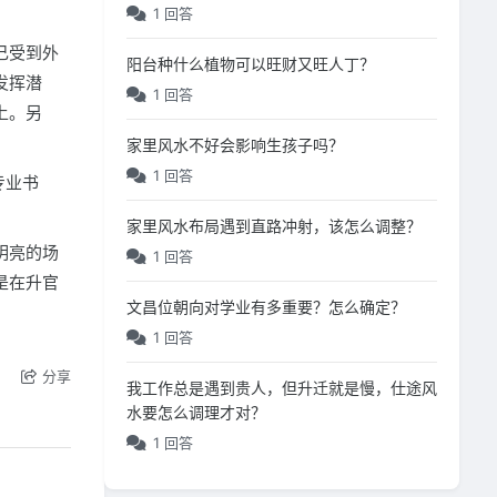
1 回答
己受到外
阳台种什么植物可以旺财又旺人丁？
发挥潜
1 回答
上。另
家里风水不好会影响生孩子吗？
1 回答
专业书
家里风水布局遇到直路冲射，该怎么调整？
明亮的场
1 回答
是在升官
文昌位朝向对学业有多重要？怎么确定？
1 回答
分享
我工作总是遇到贵人，但升迁就是慢，仕途风
水要怎么调理才对？
1 回答