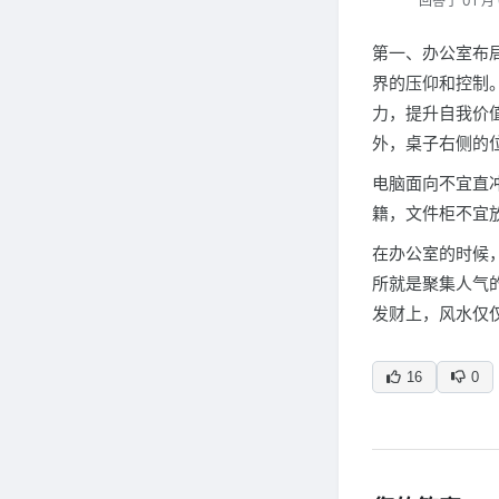
回答于 01 月 
第一、办公室布
界的压仰和控制
力，提升自我价
外，桌子右侧的
电脑面向不宜直
籍，文件柜不宜放
在办公室的时候
所就是聚集人气
发财上，风水仅
16
0