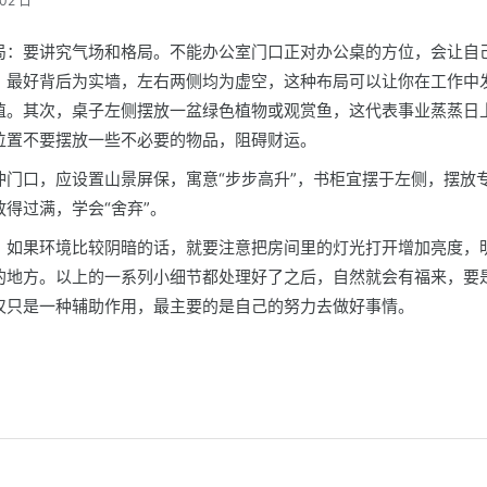
02 日
局：要讲究气场和格局。不能办公室门口正对办公桌的方位，会让自
。最好背后为实墙，左右两侧均为虚空，这种布局可以让你在工作中
值。其次，桌子左侧摆放一盆绿色植物或观赏鱼，这代表事业蒸蒸日
位置不要摆放一些不必要的物品，阻碍财运。
冲门口，应设置山景屏保，寓意“步步高升”，书柜宜摆于左侧，摆放
得过满，学会“舍弃”。
，如果环境比较阴暗的话，就要注意把房间里的灯光打开增加亮度，
的地方。以上的一系列小细节都处理好了之后，自然就会有福来，要
仅只是一种辅助作用，最主要的是自己的努力去做好事情。