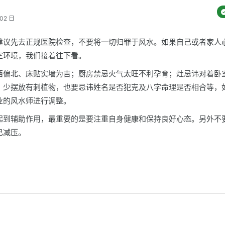
02 日
建议先去正规医院检查，不要将一切归罪于风水。如果自己或者家人
室环境，我们接着往下看。
西偏北、床贴实墙为吉；厨房禁忌火气太旺不利孕育；灶忌讳对着卧
，少摆放有刺植物，也要忌讳姓名是否犯克及八字命理是否相合等，
业的风水师进行调整。
起到辅助作用，最重要的是要注重自身健康和保持良好心态。另外不
己减压。