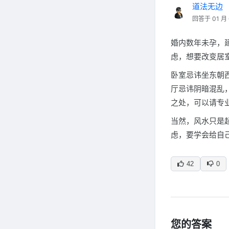
道法无边
回答于 01 月 
婚内数年未孕，
虑，想要改变居
卧室忌讳坐东朝
厅忌讳阴暗混乱
之处，可以请专
当然，风水只是
虑，要学会给自
42
0
您的答案