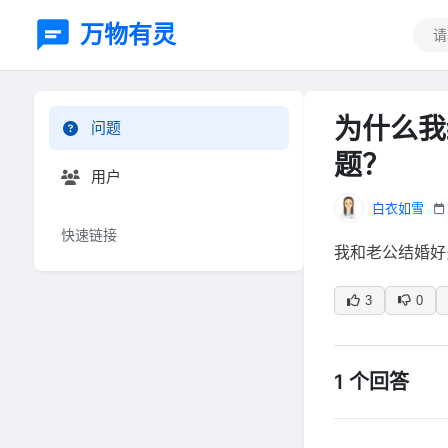
万物有灵
为什么我
问题
题？
用户
白衣如雪
快速链接
我和老公结婚好
3
0
1 个回答