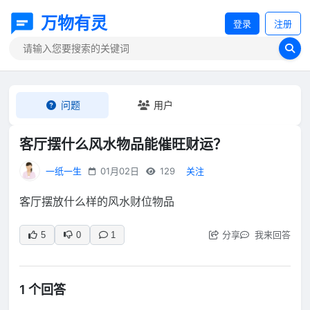
万物有灵
登录
注册
问题
用户
客厅摆什么风水物品能催旺财运？
一纸一生
01月02日
129
关注
客厅摆放什么样的风水财位物品
分享
我来回答
5
0
1
1 个回答