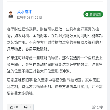
风水奇才
最佳答案
回答于 01 月 02 日
客厅财位摆饰选择。财位可以摆放一些具有良好寓意的植
物，如发财树、金钱树等，在起到招财效果的同时也能够起
到装饰作用。不宜在客厅财位摆放过多的金属以及锋利的刀
具等物品，容易导致破财。
如果还可以考虑一些旺财的物品，那么就选择一个鱼缸放上
金鱼即可，金鱼在游动的同时就能达到旺财的效果。注意鱼
缸的位置不能正对着大门位置形成冲煞。
忌家居堆积旧事 物久置家中容易使财气被堵塞，家中无脏
乱之相，财运才会畅通无阻。这些方法简单且实用，并不需
要花费太多的钱。
分享
88
0