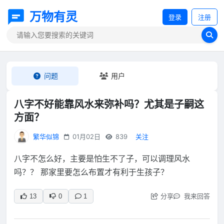
万物有灵
登录
注册
问题
用户
八字不好能靠风水来弥补吗？尤其是子嗣这
方面？
繁华似锦
01月02日
839
关注
八字不怎么好，主要是怕生不了子，可以调理风水
吗？？ 那家里要怎么布置才有利于生孩子？
分享
我来回答
13
0
1