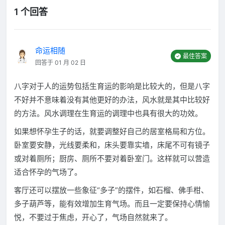
1 个回答
命运相随
最佳答案
回答于 01 月 02 日
八字对于人的运势包括生育运的影响是比较大的，但是八字
不好并不意味着没有其他更好的办法，风水就是其中比较好
的方法。风水调理在生育运的调理中也具有很大的功效。
如果想怀孕生子的话，就要调整好自己的居室格局和方位。
卧室要安静，光线要柔和，床头要靠实墙，床尾不可有镜子
或对着厕所；厨房、厕所不要对着卧室门。这样就可以营造
适合怀孕的气场了。
客厅还可以摆放一些象征“多子”的摆件，如石榴、佛手柑、
多子葫芦等，能有效增加生育气场。而且一定要保持心情愉
悦，不要过于焦虑，开心了，气场自然就来了。