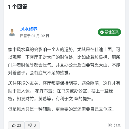
1 个回答
风水修养
最佳答案
回答于 01 月 02 日
家中风水真的会影响一个人的运势，尤其是在仕途上面。可
以观察一下客厅正对大门的财位处，比如放着垃圾桶、厕所
门冲着财位等都会压气。并且办公桌后面要背靠大山，不能
对着窗子，会有底气不足的感觉。
居住环境的玄关、客厅都要保持明亮，避免幽暗，这样才有
助于贵人运。 花卉布置：在书房或办公室，摆上一盆绿
植，如发财竹，黄葛等，有利于文 章的提升。
但是风水只是一种辅助，更重要的是还需要自己去争取。
分享
23
0