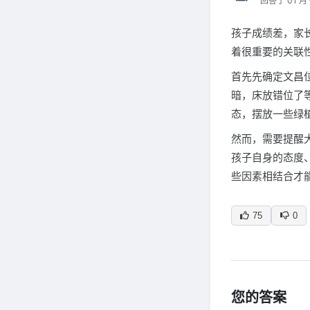
回答于 01 月 
孩子成绩差，家
着很重要的关联
首先先确定文昌
暗，床放错位了
态，摆放一些绿
然而，需要提醒
孩子自身的态度
些因素相结合才
75
0
您的答案