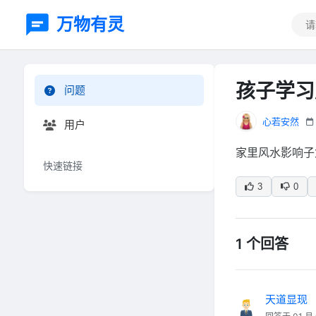
万物有灵
孩子学习
问题
心若安然
用户
家里风水影响子
快速链接
3
0
1 个回答
天道显现