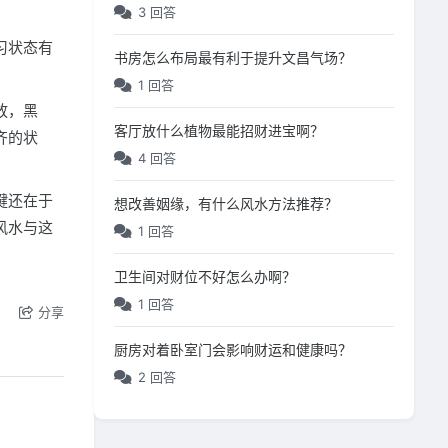
3 回答
习状态有
书房怎么布局最有利于提升文昌气场？
1 回答
放，黑
客厅放什么植物最能招财进宝啊？
齐的状
4 回答
键还在于
想改善姻缘，有什么风水方法推荐？
风水与这
1 回答
卫生间对财位不好怎么办啊？
1 回答
分享
厨房对着卧室门会影响财运和健康吗？
2 回答