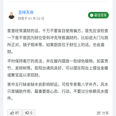
吉祥天命
最佳答案
回答于 01 月 02 日
家里经常漏财的话，千万不要盲目使用偏方，首先应该检查
一下是不是因为财位受到冲克导致漏财的，比如说大门与厕
所正对，镜子照床等，如果厨房位于财位上的话，也会漏
财。
平时保持客厅的亮洁，并在屋内摆放一些绿色植物，如富贵
竹、发财树等。若阳台通风良好，可以摆在阳台上摆设金蟾
或聚宝盆以求招财。
家中五行缺金缺水会影响财运，可找专家看八字补齐。风水
只是辅助作用，最重要是心态、行动，不要过分依赖风水摆
件。
分享
87
0