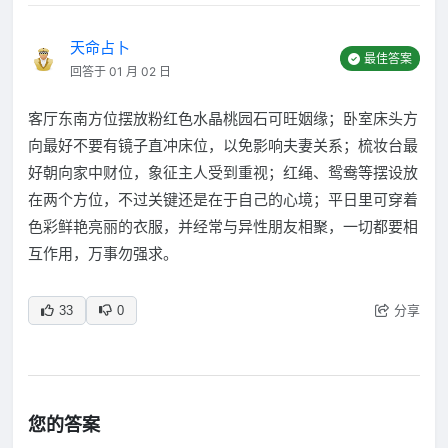
天命占卜
最佳答案
回答于 01 月 02 日
客厅东南方位摆放粉红色水晶桃园石可旺姻缘；卧室床头方
向最好不要有镜子直冲床位，以免影响夫妻关系；梳妆台最
好朝向家中财位，象征主人受到重视；红绳、鸳鸯等摆设放
在两个方位，不过关键还是在于自己的心境；平日里可穿着
色彩鲜艳亮丽的衣服，并经常与异性朋友相聚，一切都要相
互作用，万事勿强求。
分享
33
0
您的答案