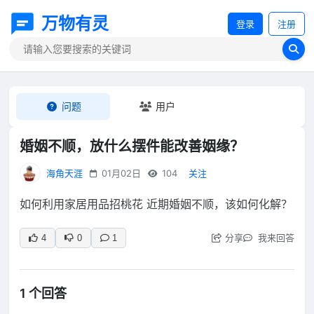
万物有灵
登录
注册
问题
用户
婚姻不顺，放什么摆件能改善姻缘？
海角天涯
01月02日
104
关注
如何利用家居用品招桃花 近期婚姻不顺，该如何化解？
分享
我来回答
4
0
1
1 个回答