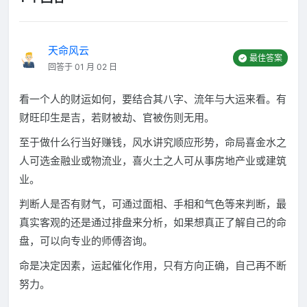
天命风云
最佳答案
回答于 01 月 02 日
看一个人的财运如何，要结合其八字、流年与大运来看。有
财旺印生是吉，若财被劫、官被伤则无用。
至于做什么行当好赚钱，风水讲究顺应形势，命局喜金水之
人可选金融业或物流业，喜火土之人可从事房地产业或建筑
业。
判断人是否有财气，可通过面相、手相和气色等来判断，最
真实客观的还是通过排盘来分析，如果想真正了解自己的命
盘，可以向专业的师傅咨询。
命是决定因素，运起催化作用，只有方向正确，自己再不断
努力。