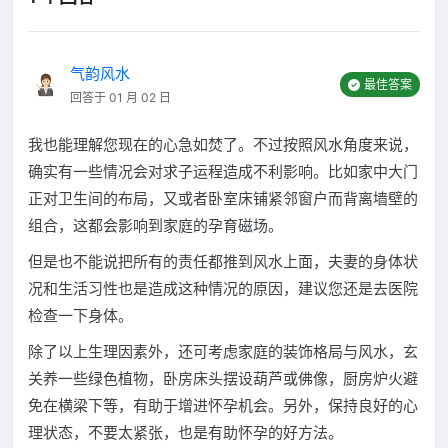
气韵风水
最佳答案
回答于 01 月 02 日
我也能理解您现在的心急如焚了。不过按照风水角度来说，
确实有一些情况会对求子运程造成不利影响。比如家中大门
正对卫生间的布局，又或者卧室床铺紧邻窗户而背离墙壁的
组合，这都会影响到家庭的孕育磁场。
但是也不能说把所有的责任都推到风水上面，夫妻的身体状
况和生活习性也是造成这种情况的原因，建议您还是去医院
检查一下身体。
除了以上生理因素外，还可考虑家庭的装饰格局与风水，玄
关养一些绿色植物，卧房床头摆设葫芦或佛像，厨房炉火避
免在横梁下等，有助于增进怀孕机会。另外，保持良好的心
理状态，不要太紧张，也是有助怀孕的好方法。