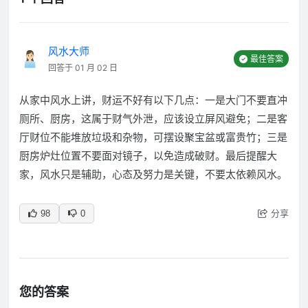
风水大师
最佳答案
回答于 01 月 02 日
从家中风水上讲，财运不好有以下几点：一是大门不要直冲
厕所、厨房，这属于财气外泄，应该设立屏风避免；二是客
厅财位不能堆放垃圾和杂物，可摆设聚宝盆或富贵竹；三是
厨房炉灶位置不要面对镜子，以免造成破财。最后提醒大
家，风水只是辅助，心态及努力是关键，不要太依赖风水。
分享
98
0
您的答案