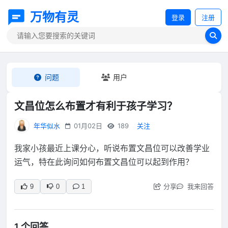
万物有灵
登录
注册
问题
用户
文昌位怎么布置才有利于孩子学习？
年华似水
01月02日
189
关注
我家小孩最近上课分心，听说布置文昌位可以改善学业
运气，特在此询问如何布置文昌位可以起到作用？
分享
我来回答
9
0
1
1 个回答