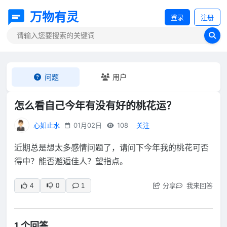
万物有灵
登录
注册
问题
用户
怎么看自己今年有没有好的桃花运？
心如止水
01月02日
108
关注
近期总是想太多感情问题了，请问下今年我的桃花可否
得中？能否邂逅佳人？望指点。
分享
我来回答
4
0
1
1 个回答