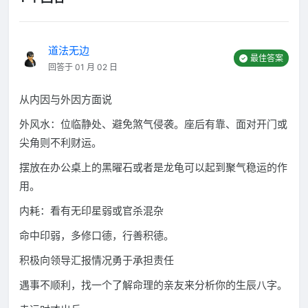
道法无边
最佳答案
回答于 01 月 02 日
从内因与外因方面说
外风水：位临静处、避免煞气侵袭。座后有靠、面对开门或
尖角则不利财运。
摆放在办公桌上的黑曜石或者是龙龟可以起到聚气稳运的作
用。
内耗：看有无印星弱或官杀混杂
命中印弱，多修口德，行善积德。
积极向领导汇报情况勇于承担责任
遇事不顺利，找一个了解命理的亲友来分析你的生辰八字。