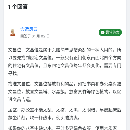
1 个回答
命运风云
最佳答案
回答于 01 月 02 日
文昌位：文昌位是属于头脑简单思想紊乱的一种人用的，所
以要先找到家宅文昌位，一般只有正门朝东南西北四个方向
的住宅有文昌位，且东四宅文昌位每年都会变化，需要专门
寻找。
找准文昌位，文昌位摆放有利物品，如把书桌和办公桌对准
文昌位，放置文昌塔、水晶簇，放富贵竹等绿色植物，以促
进文昌吉运。
居室、办公室不能太乱、太挤、太黑、太阴暗，早晨起床后
静坐片刻，喝一杯热水，使头脑清爽。
如果你的八字中缺少木，平时多穿绿色衣服，使用木质家