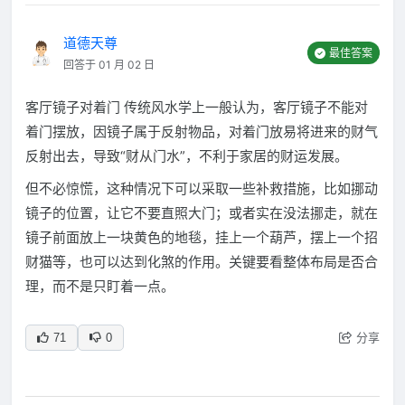
道德天尊
最佳答案
回答于 01 月 02 日
客厅镜子对着门 传统风水学上一般认为，客厅镜子不能对
着门摆放，因镜子属于反射物品，对着门放易将进来的财气
反射出去，导致“财从门水”，不利于家居的财运发展。
但不必惊慌，这种情况下可以采取一些补救措施，比如挪动
镜子的位置，让它不要直照大门；或者实在没法挪走，就在
镜子前面放上一块黄色的地毯，挂上一个葫芦，摆上一个招
财猫等，也可以达到化煞的作用。关键要看整体布局是否合
理，而不是只盯着一点。
分享
71
0