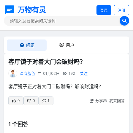
万物有灵
登录
注册
问题
用户
客厅镜子对着大门会破财吗？
深海蓝色
01月02日
192
关注
客厅镜子正对着大门口破财吗？影响财运吗?
分享
我来回答
9
0
1
1 个回答