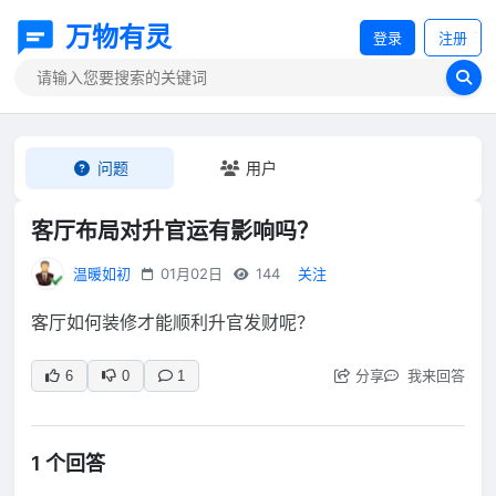
万物有灵
登录
注册
问题
用户
客厅布局对升官运有影响吗？
温暖如初
01月02日
144
关注
客厅如何装修才能顺利升官发财呢？
分享
我来回答
6
0
1
1 个回答