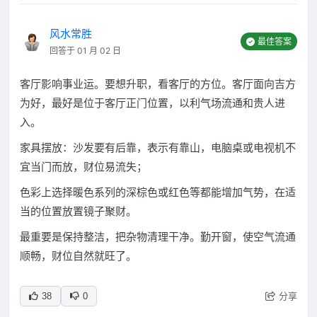
风水常胜
最佳答案
回答于 01 月 02 日
客厅影响事业运。要想升职，看客厅的方位。客厅面向吉方
为好，最好是位于客厅正门位置，以利气场流通和贵人进
入。
家具摆放：沙发要有后靠，表示有靠山，电脑桌或电视机不
宜当门而放，财位易流失；
色彩上选择暖色系列的深棕色或红色等都能增加气势，在适
当的位置放置镜子聚财。
最重要是保持整洁，把杂物清理干净。勤开窗，使空气流通
顺畅，财位自然就旺了。
分享
38
0