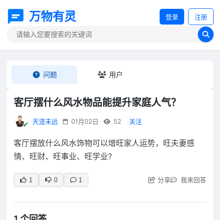
万物有灵
登录
注册
问题
用户
客厅摆什么风水物品能提升家庭人气？
天涯未远
01月02日
52
关注
客厅摆放什么风水饰物可以增旺家人运势，旺夫妻感
情、旺财、旺事业、旺学业?
分享
我来回答
1
0
1
1 个回答