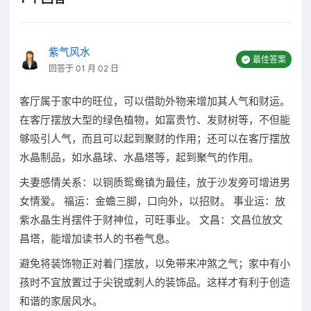
紫气风水
最佳答案
回答于 01 月 02 日
客厅属于家中的旺位，可以借助外物来增加其人气和财运。
在客厅摆放大型的绿色植物，如富贵竹、发财树等，不但能
够吸引人气，而且可以起到聚财的作用；还可以在客厅摆放
水晶制品，如水晶球、水晶塔等，起到聚气的作用。
夫妻感情关系：以铜质鸳鸯镇为最佳，放于沙发旁可增进男
女情爱。 福运：金蟾三脚，口向外，以招财。 事业运：放
紫水晶生肖摆件于财神位，可旺事业。 文昌：文昌位放文
昌塔，能增加读书人的书卷气息。
避免将装饰物正对着门摆放，以免带来冲煞之气；家中有小
孩时不宜放置过于尖锐或刺人的装饰品。这样才有利于创造
和谐的家居风水。