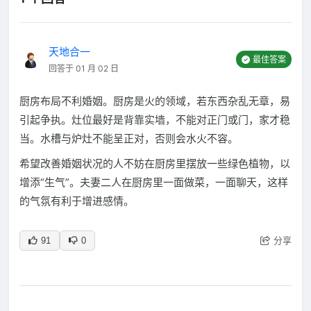
天地合一
最佳答案
回答于 01 月 02 日
厨房布局不利婚姻。厨房是火的领域，若东西杂乱无章，易
引起争执。灶位最好是背靠实墙，不能对正门或门，家才稳
当。水槽与炉灶不能呈正对，否则会水火不容。
希望改善婚姻状况的人不妨在厨房里摆放一些绿色植物，以
增添“生气”。夫妻二人在厨房里一面做菜，一面聊天，这样
的气氛有利于增进感情。
分享
91
0