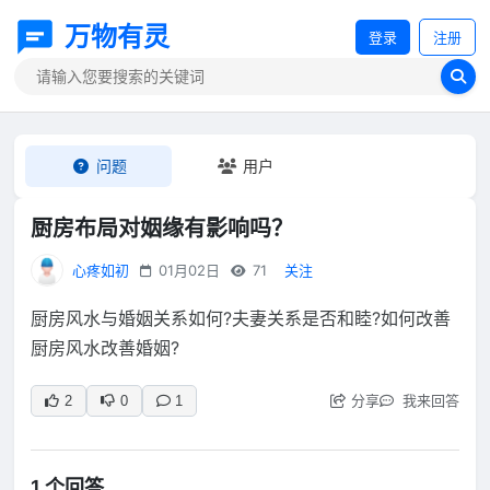
万物有灵
登录
注册
问题
用户
厨房布局对姻缘有影响吗？
心疼如初
01月02日
71
关注
厨房风水与婚姻关系如何?夫妻关系是否和睦?如何改善
厨房风水改善婚姻?
分享
我来回答
2
0
1
1 个回答