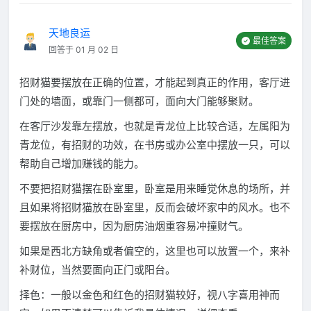
天地良运
最佳答案
回答于 01 月 02 日
招财猫要摆放在正确的位置，才能起到真正的作用，客厅进
门处的墙面，或靠门一侧都可，面向大门能够聚财。
在客厅沙发靠左摆放，也就是青龙位上比较合适，左属阳为
青龙位，有招财的功效，在书房或办公室中摆放一只，可以
帮助自己增加赚钱的能力。
不要把招财猫摆在卧室里，卧室是用来睡觉休息的场所，并
且如果将招财猫放在卧室里，反而会破坏家中的风水。也不
要摆放在厨房中，因为厨房油烟重容易冲撞财气。
如果是西北方缺角或者偏空的，这里也可以放置一个，来补
补财位，当然要面向正门或阳台。
择色：一般以金色和红色的招财猫较好，视八字喜用神而