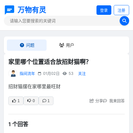
万物有灵
登录
注册
问题
用户
家里哪个位置适合放招财猫啊？
指间流年
01月02日
53
关注
招财猫摆在家哪里最旺财
分享
我来回答
1
0
1
1 个回答