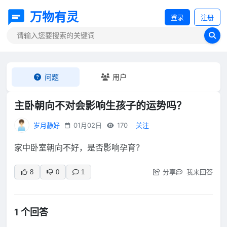
万物有灵
登录
注册
问题
用户
主卧朝向不对会影响生孩子的运势吗？
岁月静好
01月02日
170
关注
家中卧室朝向不好，是否影响孕育？
分享
我来回答
8
0
1
1 个回答