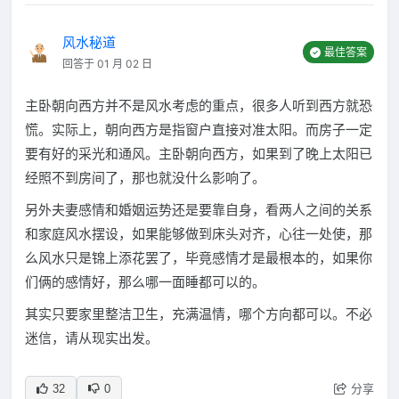
风水秘道
最佳答案
回答于 01 月 02 日
主卧朝向西方并不是风水考虑的重点，很多人听到西方就恐
慌。实际上，朝向西方是指窗户直接对准太阳。而房子一定
要有好的采光和通风。主卧朝向西方，如果到了晚上太阳已
经照不到房间了，那也就没什么影响了。
另外夫妻感情和婚姻运势还是要靠自身，看两人之间的关系
和家庭风水摆设，如果能够做到床头对齐，心往一处使，那
么风水只是锦上添花罢了，毕竟感情才是最根本的，如果你
们俩的感情好，那么哪一面睡都可以的。
其实只要家里整洁卫生，充满温情，哪个方向都可以。不必
迷信，请从现实出发。
分享
32
0