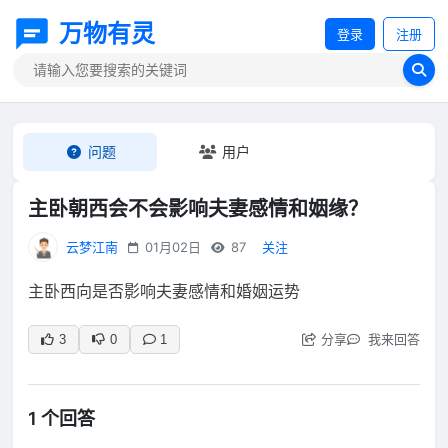
万物有灵
登录
注册
问题
用户
主卧朝西会不会影响夫妻感情和姻缘？
云梦江南
01月02日
87
关注
主卧西向是否影响夫妻感情和婚姻运势
分享
我来回答
3
0
1
1 个回答