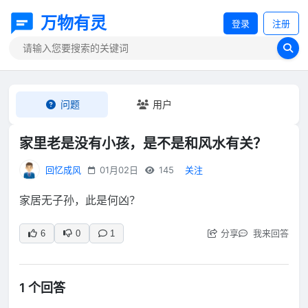
万物有灵
登录
注册
问题
用户
家里老是没有小孩，是不是和风水有关？
回忆成风
01月02日
145
关注
家居无子孙，此是何凶？
分享
我来回答
6
0
1
1 个回答