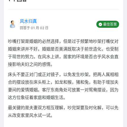
风水归真
最佳答案
回答于 01 月 02 日
吵嘴打架是婚姻的必然选择，但是过于频繁地吵架打嘴仗对
婚姻来讲并不好。婚姻是否美满既取决于前世造化，也受制
于现世的努力。在风水上讲，居家的环境是否合乎风水会直
接影响夫妇之间的感情。
床头不要正对门或正对镜子，以免发生吵架。把两人属相相
合的摆设放在床头柜上，如龙和猴，猪和兔，有助于增加夫
妻间的爱情婚姻。客厅东南角处可放置一对鸳鸯摆设，因为
这方位象征着家庭和婚姻生活。
最关键的是夫妻双方相互理解，吵完架要及时化解，可以先
从改变家里风水试一试。