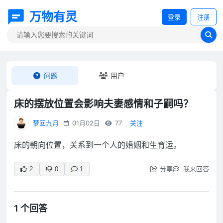
万物有灵
登录
注册
问题
用户
床的摆放位置会影响夫妻感情和子嗣吗？
梦回九月
01月02日
77
关注
床的朝向位置，关系到一个人的婚姻和生育运。
分享
我来回答
2
0
1
1 个回答