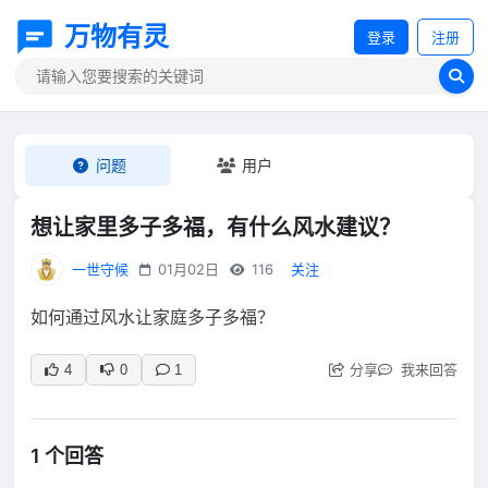
万物有灵
登录
注册
问题
用户
想让家里多子多福，有什么风水建议？
一世守候
01月02日
116
关注
如何通过风水让家庭多子多福？
分享
我来回答
4
0
1
1 个回答