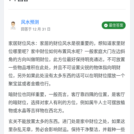
风水预测
最佳答案
回答于 12 月 31 日
家居财位风水：家居的财位风水是很重要的，想知道家里财
位哪里呢？家中财位如何布置风水呢？一般家庭大门左边斜
角的方向叫做明财位，此方位最好保持明亮通达，不可放置
一些物品堆积在此处，并且不可设置尖锐的物体指向明财
位，另外如果此处没有太多东西的话可以在明财位摆放一个
聚宝盆或者金蟾也行。
暗财位也同样重要，一般而言，客厅靠四隅的位置，是客厅
的暗财位，选择对家人有利的方位，例如属牛人士可摆放植
物或水晶等吉祥物在西北方。
玄关不能放置太多的东西。进门处是家中财位之处，如果这
里杂乱无章，势必会影响财运。保持干净整洁，并栽种一些