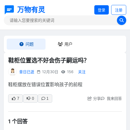
万物有灵
登录
注册
问题
用户
鞋柜位置选不好会伤子嗣运吗？
昔日已逝
12月30日
156
关注
鞋柜摆放在错误位置影响孩子的前程
分享
我来回答
7
0
1
1 个回答