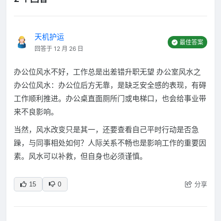
天机护运
最佳答案
回答于 12 月 26 日
办公位风水不好，工作总是出差错升职无望 办公室风水之
办公位风水：办公位后方无靠，是缺乏安全感的表现，有碍
工作顺利推进。办公桌直面厕所门或电梯口，也会给事业带
来不良影响。
当然，风水改变只是其一，还要查看自己平时行动是否急
躁，与同事相处如何？人际关系不畅也是影响工作的重要因
素。风水可以补救，但自身也必须谨慎。
分享
15
0