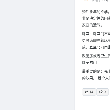
回答于 12 月 
婚后多年的不孕
非是决定性的因
家庭的运气。
卧室：卧室门不
更忌讳脚冲着床
放，宜坐北向南
改厨房或者卫生
卧室的门。
最重要的是：先
的效果。 我个人
14
0