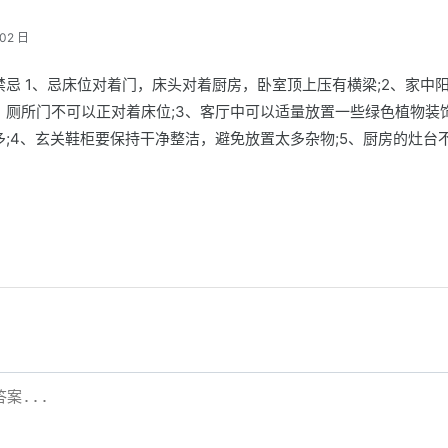
02 日
忌 1、忌床位对着门，床头对着厨房，卧室顶上压有横梁;2、家中
，厕所门不可以正对着床位;3、客厅中可以适量放置一些绿色植物装
;4、玄关鞋柜要保持干净整洁，避免放置太多杂物;5、厨房的灶台