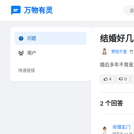
万物有灵
结婚好几
问题
梦回千里
用户
婚后多年不育是
快速链接
4
0
2 个回答
命理玄门