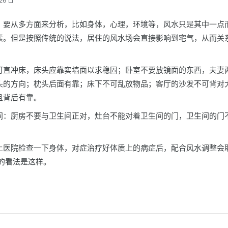
26 日
，要从多方面来分析，比如身体，心理，环境等，风水只是其中一点
素。但是按照传统的说法，居住的风水场会直接影响到宅气，从而关
可直冲床，床头应靠实墙面以求稳固；卧室不要放镜面的东西，夫妻
头的方向；枕头后面有靠；床下不可乱放物品；客厅的沙发不可背对
且背后有靠。
间：厨房不要与卫生间正对，灶台不能对着卫生间的门，卫生间的门
上医院检查一下身体，对症治疗好体质上的病症后，配合风水调整会
的看法是这样。