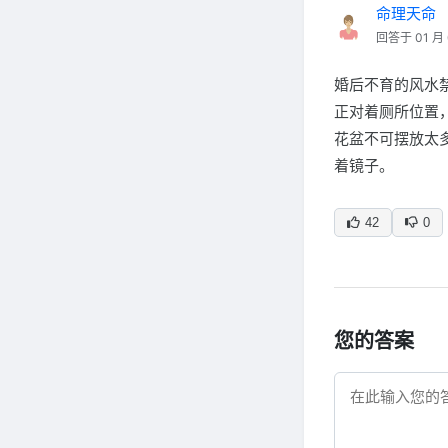
命理天命
回答于 01 月 
婚后不育的风水禁
正对着厕所位置
花盆不可摆放太多
着镜子。
42
0
您的答案