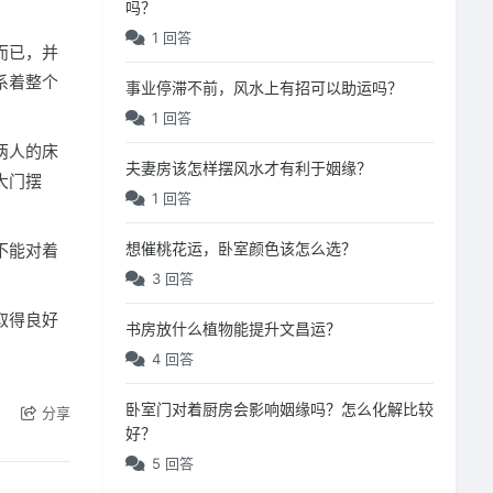
吗？
1 回答
而已，并
系着整个
事业停滞不前，风水上有招可以助运吗？
1 回答
两人的床
夫妻房该怎样摆风水才有利于姻缘？
大门摆
1 回答
想催桃花运，卧室颜色该怎么选？
不能对着
3 回答
取得良好
书房放什么植物能提升文昌运？
4 回答
卧室门对着厨房会影响姻缘吗？怎么化解比较
分享
好？
5 回答