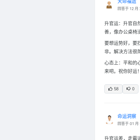
天命福运
回答于 12 月 
升官运：升官自
善，像办公桌椅
要想运势好，要
非。解决方法很
心态上：平和的
来吧。祝你好运
58
0
命运洞察
回答于 01 月 
升官运差，走霉