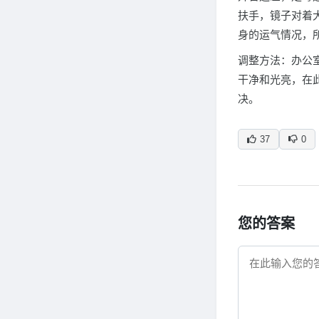
扶手，镜子对着
身的运气情况，
调整方法：办公
干净和光亮，在
决。
37
0
您的答案