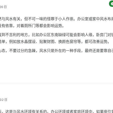
26 日
然与风水有关，但不可一味的怪罪于小人作祟。办公室或家中风水布
没有依靠，对着厕所门等都会影响运势。
找到不吉利的地方，比如办公区东南缺绿可能会影响人缘，卧房门对
简单，例如放水晶摆设、贴聚财图、换颜色窗帘等，都可改善运势。
心态，不要过分的急躁，风水只是外在的一种手段，最终还是要靠自
！
02 日
运，这是与风水环境有关系的。办公环境或者家庭环境中，如果座位