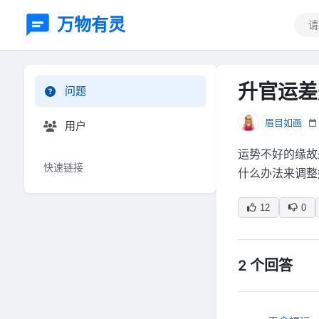
万物有灵
升官运差
问题
眉目如画
用户
运势不好的缘故
快速链接
什么办法来调整
12
0
2 个回答