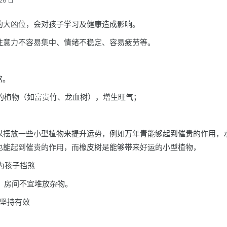
26 日
的大凶位，会对孩子学习及健康造成影响。
注意力不容易集中、情绪不稳定、容易疲劳等。
煞。
型的植物（如富贵竹、龙血树），增生旺气；
以摆放一些小型植物来提升运势，例如万年青能够起到催贵的作用，
也能起到催贵的作用，而橡皮树是能够带来好运的小型植物，
链为孩子挡煞
生，房间不宜堆放杂物。
 坚持有效