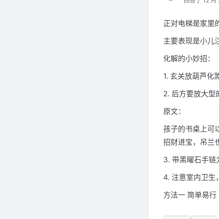
回答于 12 月 
正对电梯是家里
主要表现是小儿
化解的小妙招：
1. 玄关放葫芦化
2. 后方要放大
原文：
孩子的书桌上可
招财进宝，吊兰
3. 带黑曜石手
4. 注意室内卫
方法一 简单易行