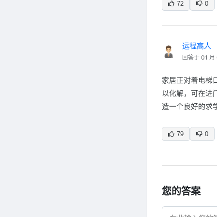
72
0
运程高人
回答于 01 月 
家居正对着电梯
以化解，可在进
造一个良好的求
79
0
您的答案