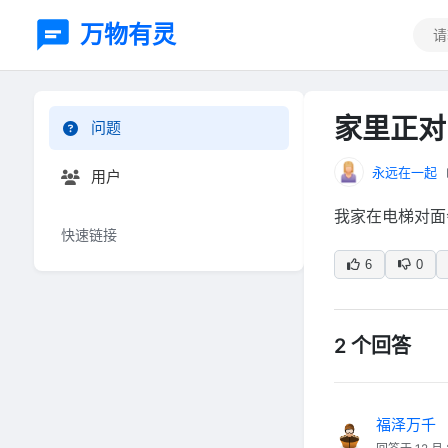
万物有灵
家里正对
问题
永远在一起
用户
我家在电梯对面
快速链接
6
0
2 个回答
福泽万千