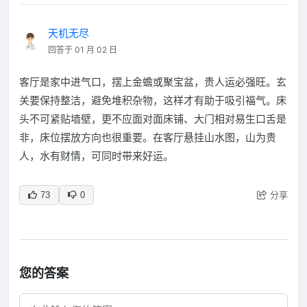
天机无尽
回答于 01 月 02 日
客厅是家中进气口，摆上金蟾或聚宝盆，贵人运必强旺。玄
关要保持整洁，避免堆积杂物，这样才有助于吸引福气。床
头不可紧贴墙壁，更不应面对面床铺、大门相对易生口舌是
非，床位摆放方向也很重要。在客厅悬挂山水图，山为贵
人，水有财情，可同时带来好运。
分享
73
0
您的答案