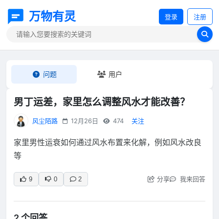
万物有灵
登录
注册
问题
用户
男丁运差，家里怎么调整风水才能改善？
风尘陌路
12月26日
474
关注
家里男性运衰如何通过风水布置来化解，例如风水改良
等
分享
我来回答
9
0
2
2 个回答