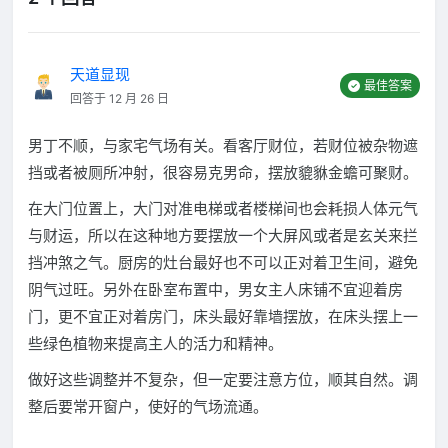
天道显现
最佳答案
回答于 12 月 26 日
男丁不顺，与家宅气场有关。看客厅财位，若财位被杂物遮
挡或者被厕所冲射，很容易克男命，摆放貔貅金蟾可聚财。
在大门位置上，大门对准电梯或者楼梯间也会耗损人体元气
与财运，所以在这种地方要摆放一个大屏风或者是玄关来拦
挡冲煞之气。厨房的灶台最好也不可以正对着卫生间，避免
阴气过旺。另外在卧室布置中，男女主人床铺不宜迎着房
门，更不宜正对着房门，床头最好靠墙摆放，在床头摆上一
些绿色植物来提高主人的活力和精神。
做好这些调整并不复杂，但一定要注意方位，顺其自然。调
整后要常开窗户，使好的气场流通。