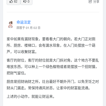
分享
82
0
命运注定
回答于 01 月 02 日
家中如果有漏财现象，要看看大门的朝向，若大门正对厕
所、厨房、楼梯口，会有漏水现象，在入门处摆放一个葫
芦，可以收聚财富。
客厅的财位，客厅的财位就是大门斜对角，这个地方不要乱
堆放东西，可以种上一个绿色植物或者是摆放一个招财猫，
把财气留住。
厨房是招财纳财之所，灶台最好不朝外开门，以免烹饪之时
财从门漏走。常保持通风状态，让家中的财富能流通。
上述的小动作，就能让财运来。