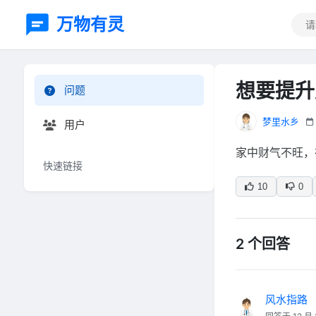
万物有灵
想要提升
问题
梦里水乡
用户
家中财气不旺，
快速链接
10
0
2 个回答
风水指路