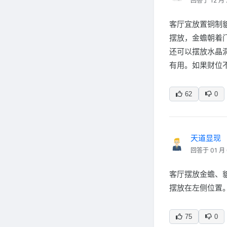
回答于 12 月 
客厅宜放置铜制
摆放，金蟾朝着
还可以摆放水晶
有用。如果财位
62
0
天道显现
回答于 01 月 
客厅摆放金蟾、
摆放在左侧位置
75
0