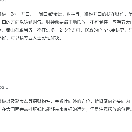
26 日
貔貅一对(一开口、一闭口)或金蟾、财神等，貔貅开口的摆在财位，
门口的方向以吸纳财气，财神像要端正地摆放，不可倒挂，应朝着大
洞、泰山石敢当等。不宜过多，2-3个即可，摆放的位置也要讲究，
不好，可以请专业人士帮忙解决。
02 日
貔貅以及聚宝盆等招财物件，金蟾吐向外的方位，貔貅尾向外头向内
。在大门两旁悬挂铜钱也能够带来良好的运势，但是注意摆放的位置