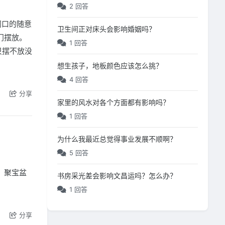
2 回答
闭口的随意
卫生间正对床头会影响婚姻吗？
门摆放。
1 回答
只摆不放没
想生孩子，地板颜色应该怎么挑？
4 回答
分享
家里的风水对各个方面都有影响吗？
1 回答
为什么我最近总觉得事业发展不顺啊？
5 回答
，聚宝盆
书房采光差会影响文昌运吗？怎么办？
。
1 回答
分享