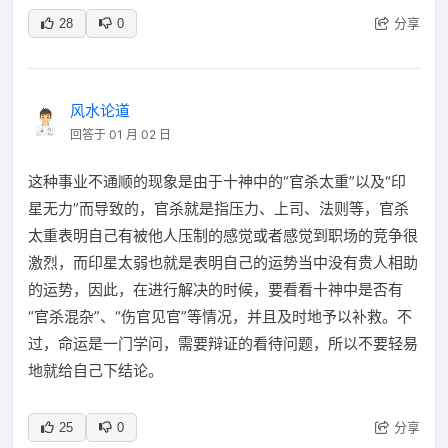
分享
28
0
风水论道
回答于 01 月 02 日
这种事业不通顺的现象是由于十神中的“官杀太重”以及“印
星无力”而导致的，官杀就是指压力、上司、法则等，官杀
太重表明自己有被他人压制的感觉或者感觉到职场的竞争很
激烈，而印星太弱也就是表明自己的运势当中没有贵人相助
的运势，因此，在进行解决的时候，要看看十神中是否有
“官杀混杂”、“伤官见官”等情况，并且及时地予以补救。不
过，命运是一门学问，需要辩证的看待问题，所以不要轻易
地就给自己下结论。
分享
25
0