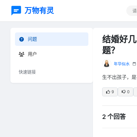
万物有灵
结婚好几
问题
题？
用户
年华似水
快速链接
生不出孩子，是
9
0
2 个回答