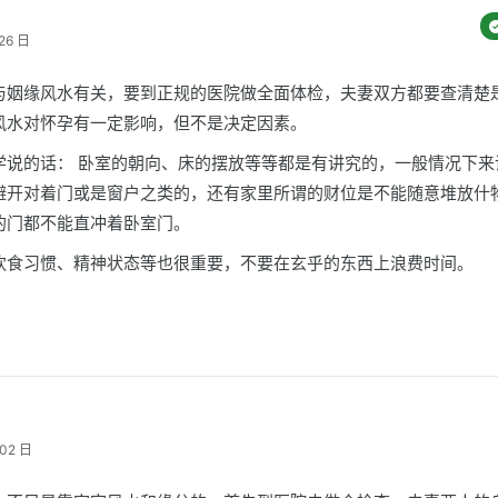
26 日
与姻缘风水有关，要到正规的医院做全面体检，夫妻双方都要查清楚
风水对怀孕有一定影响，但不是决定因素。
学说的话： 卧室的朝向、床的摆放等等都是有讲究的，一般情况下来
避开对着门或是窗户之类的，还有家里所谓的财位是不能随意堆放什
的门都不能直冲着卧室门。
饮食习惯、精神状态等也很重要，不要在玄乎的东西上浪费时间。
02 日