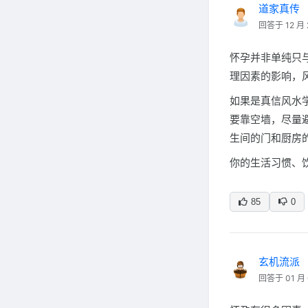
道家真传
回答于 12 月 
怀孕并非单纯只
理因素的影响，
如果是真信风水
要靠空墙，尽量
生间的门和厨房
你的生活习惯、
85
0
玄机流派
回答于 01 月 