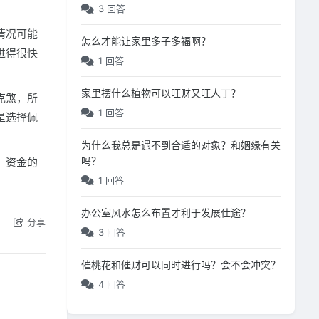
3 回答
情况可能
怎么才能让家里多子多福啊？
进得很快
1 回答
家里摆什么植物可以旺财又旺人丁？
克煞，所
1 回答
是选择佩
为什么我总是遇不到合适的对象？和姻缘有关
吗？
，资金的
1 回答
办公室风水怎么布置才利于发展仕途？
分享
3 回答
催桃花和催财可以同时进行吗？会不会冲突？
4 回答