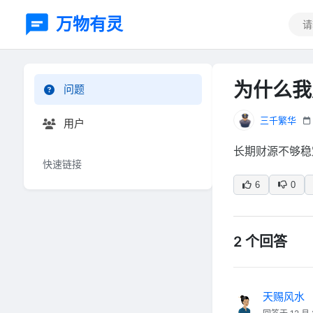
万物有灵
为什么我
问题
三千繁华
用户
长期财源不够稳
快速链接
6
0
2 个回答
天赐风水