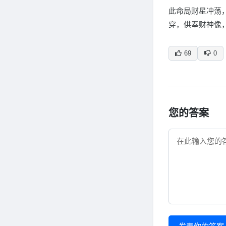
此命局财星冲荡
穿，供奉财神像
69
0
您的答案