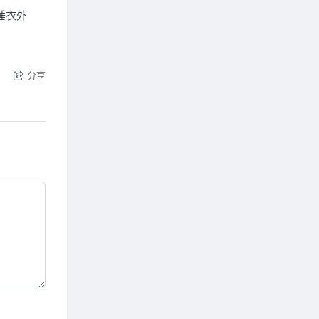
睡衣外
分享