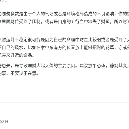
26 日
也匆匆多数是由于个人的气场或者是环境格局造成的不良影响，你的
室里面财位受到了压制，或者是自身的五行当中缺失了财星，所以财
果财运并不稳定很可能是因为自己的命理中财星比较弱或者是受到了
下自己的风水，比如在家中东南方的位置放上能够招财的花草，亦或
己带来好运的饰品。
得患失，是导致理财大起大落的主要原因。建议放平心态，静观其变
的事，不要过于在意。
02 日