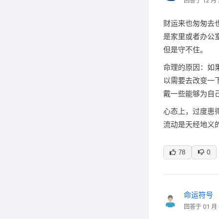
回答于 12 月 
财运来也匆匆去
是家里或者办公
但是守不住。
命理的原因：如
以需要去改变一
戴一些能够为自
心态上，过度患
流动是天经地义
78
0
命运符号
回答于 01 月 