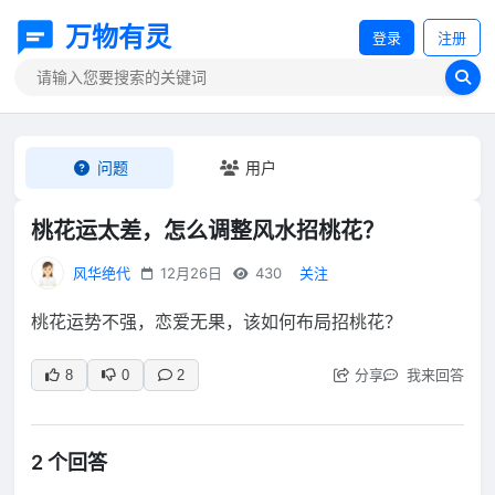
万物有灵
登录
注册
问题
用户
桃花运太差，怎么调整风水招桃花？
风华绝代
12月26日
430
关注
桃花运势不强，恋爱无果，该如何布局招桃花？
分享
我来回答
8
0
2
2 个回答