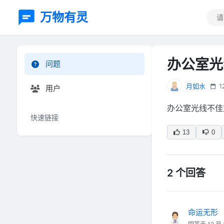
万物有灵
办公室光
问题
月如水
1
用户
办公室光线不佳
快速链接
13
0
2 个回答
命运无形