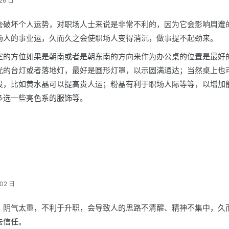
26 日
会破坏个人运势，对职场人士来说是非常不利的，因为它会影响周遭
场人的事业运，久而久之会使职场人变得消沉，做事提不起劲来。
室的方位如果是朝南或者是朝东南的方向来作为办公桌的位置是最好
光的台灯或者落地灯，最好是圆形灯罩，以示圆满通达；当然桌上也
设，比如黄水晶可以提高贵人运；粉晶有利于职场人际等等，以增加
多选一些亮色系的服饰等。
02 日
，阴气太重，不利于升职，会导致人的思路不清醒、精神不集中，久
去信任。