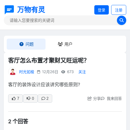
万物有灵
登录
注册
问题
用户
客厅怎么布置才聚财又旺运呢？
时光如梭
12月26日
673
关注
客厅的装饰设计应该讲究哪些原则?
分享
我来回答
7
0
2
2 个回答