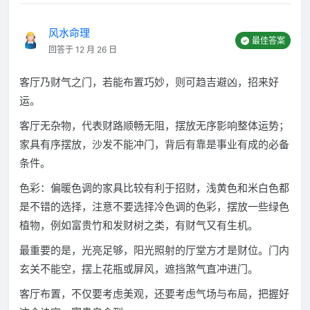
风水命理
最佳答案
回答于 12 月 26 日
客厅乃财气之门，若能布置巧妙，则可趋吉避凶，招来好
运。
客厅无杂物，代表财路顺畅无阻，摆放无序影响整体运势；
家具有序摆放，沙发不能冲门，背后有靠是事业有成的必备
条件。
色彩：偏暖色调的家具比较有利于招财，浅黄色和米白色都
是不错的选择，注意不要选择冷色调的色彩，摆放一些绿色
植物，例如富贵竹和发财树之类，有财气又有生机。
最重要的是，光亮足够，阳光照射的厅堂方才是财位。门内
玄关不能空，摆上花瓶或屏风，遮挡煞气直冲进门。
客厅布置，不仅要考虑美观，还要考虑气场与布局，把握好