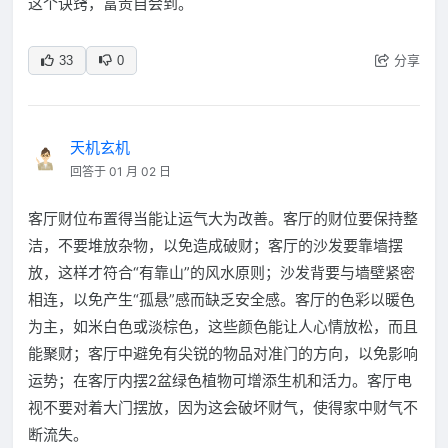
这个诀窍，富贵自会到。
分享
33
0
天机玄机
回答于 01 月 02 日
客厅财位布置得当能让运气大为改善。客厅的财位要保持整
洁，不要堆放杂物，以免造成破财；客厅的沙发要靠墙摆
放，这样才符合“有靠山”的风水原则；沙发背要与墙壁紧密
相连，以免产生“孤悬”感而缺乏安全感。客厅的色彩以暖色
为主，如米白色或淡棕色，这些颜色能让人心情放松，而且
能聚财；客厅中避免有尖锐的物品对准门的方向，以免影响
运势；在客厅内摆2盆绿色植物可增添生机和活力。客厅电
视不要对着大门摆放，因为这会破坏财气，使得家中财气不
断流失。