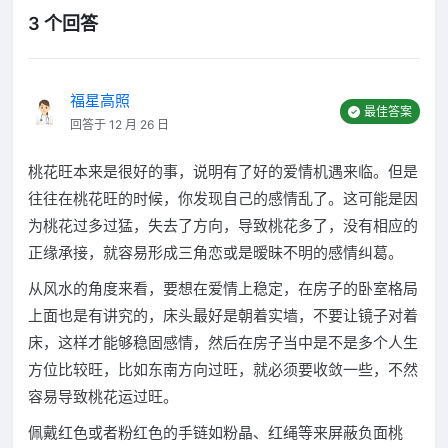
3 个回答
福星高照
最佳答案
回答于 12 月 26 日
桃花旺本来是很好的事，说明有了好的爱情机遇来临。但是
往往在桃花旺的时候，你发现自己的感情乱了。这可能是因
为桃花过多过猛，失去了方向，导致桃花多了，没有相应的
正缘承接，就容易形成三角恋或是暧昧不明的感情纠葛。
从风水的角度来看，要想在爱情上稳定，在房子的卧室格局
上面也是有讲究的，床头最好是朝着实墙，不要让镜子对着
床，这样才能够稳固感情，然后在房子当中是不是多个人生
方位比较旺，比如东南方向过旺，就必须要收敛一些，不然
容易导致桃花运过旺。
佩戴红色或者粉红色的手链如粉晶、红绳等来屏蔽负面桃