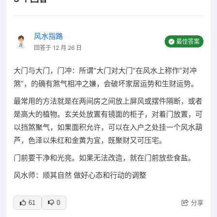
风水指路
最佳答案
回答于 12 月 26 日
大门与大门，门冲：所谓“大门对大门”在风水上称作“对冲
煞”，的确有煞气相冲之嫌，会破坏家居运势和生财运势。
最常用的方法就是在两间房之间放上屏风或摆件隔断，或者
是高大的植物。玄关处放置有镜面的柜子，对着门放置，可
以挡煞聚气，如果面积允许，可以在入户之处挂一个风水葫
芦，色泽以朱红和金黄为宜，既聚财又可压宅。
门前要干净和光亮。如果无法改造，就在门前放些食盐。
风水师：顺其自然 做好心态和行动的调整
分享
61
0