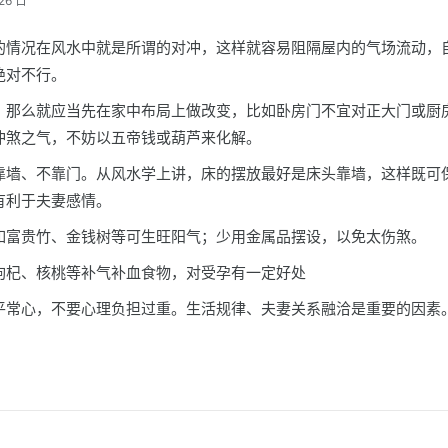
26 日
的情况在风水中就是所谓的对冲，这样就容易阻隔屋内的气场流动，
绝对不行。
，那么就应当先在家中布局上做改变，比如卧房门不宜对正大门或厨
冲煞之气，不妨以五帝钱或葫芦来化解。
靠墙、不靠门。从风水学上讲，床的摆放最好是床头靠墙，这样既可
有利于夫妻感情。
如富贵竹、金钱树等可生旺阳气；少用金属品摆设，以免太伤煞。
枸杞、核桃等补气补血食物，对受孕有一定好处
平常心，不要心理负担过重。生活规律、夫妻关系融洽是重要的因素