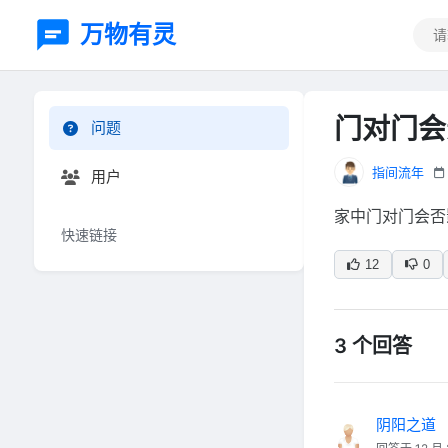
万物有灵
门对门会
问题
指间流年
用户
家中门对门会否
快速链接
12
0
3 个回答
阴阳之道