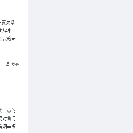
夫妻关系
化解冲
主要的是
分享
实一点的
要对着门
婚姻幸福