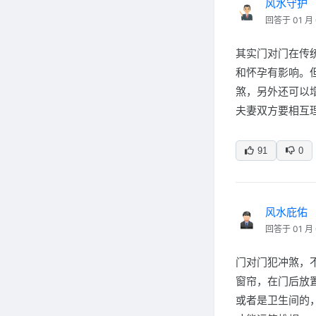
风水守护
回答于 01 月 
其实门对门在传
和怀孕有影响。
煞，另外还可以
夫妻双方要相互
91
0
风水庇佑
回答于 01 月 
门对门犯冲煞，
窗帘，在门后放
或者是卫生间的