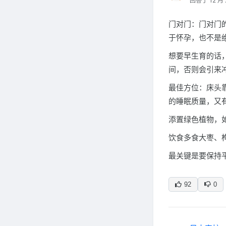
回答于 12 月 
门对门：门对门
于怀孕，也不是
想要早生育的话
间，否则会引来
最佳方位：床头
的睡眠质量，又
添置绿色植物，
饮食多食大枣、
最关键是要保持
92
0